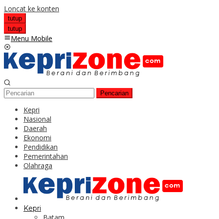
Loncat ke konten
tutup
tutup
Menu Mobile
Pencarian
Kepri
Nasional
Daerah
Ekonomi
Pendidikan
Pemerintahan
Olahraga
Kepri
Batam