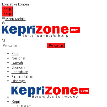
Loncat ke konten
tutup
tutup
Menu Mobile
Pencarian
Kepri
Nasional
Daerah
Ekonomi
Pendidikan
Pemerintahan
Olahraga
Kepri
Batam