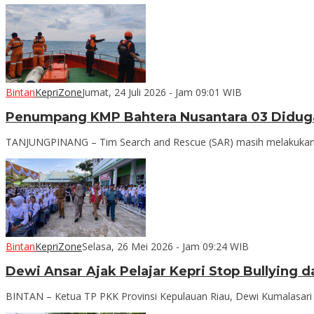
Bintan
KepriZone
Jumat, 24 Juli 2026 - Jam 09:01 WIB
Penumpang KMP Bahtera Nusantara 03 Diduga
TANJUNGPINANG – Tim Search and Rescue (SAR) masih melakukan pe
Bintan
KepriZone
Selasa, 26 Mei 2026 - Jam 09:24 WIB
Dewi Ansar Ajak Pelajar Kepri Stop Bullying d
BINTAN – Ketua TP PKK Provinsi Kepulauan Riau, Dewi Kumalasari A