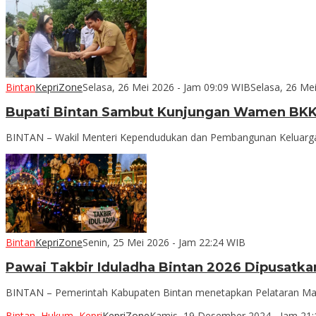
Bintan
KepriZone
Selasa, 26 Mei 2026 - Jam 09:09 WIB
Selasa, 26 Me
Bupati Bintan Sambut Kunjungan Wamen BKKB
BINTAN – Wakil Menteri Kependudukan dan Pembangunan Keluarga
Bintan
KepriZone
Senin, 25 Mei 2026 - Jam 22:24 WIB
Pawai Takbir Iduladha Bintan 2026 Dipusatka
BINTAN – Pemerintah Kabupaten Bintan menetapkan Pelataran Mas
Bintan
,
Hukum
,
Kepri
KepriZone
Kamis, 19 Desember 2024 - Jam 21