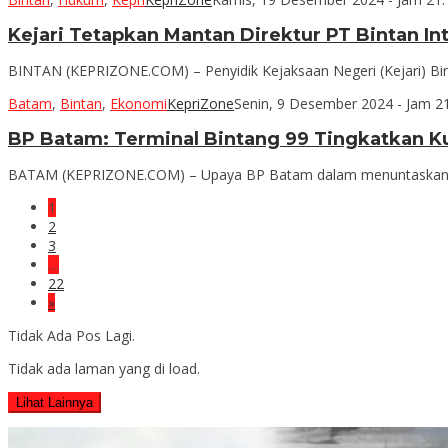
Kejari Tetapkan Mantan Direktur PT Bintan In
BINTAN (KEPRIZONE.COM) – Penyidik Kejaksaan Negeri (Kejari) Bin
Batam
,
Bintan
,
Ekonomi
KepriZone
Senin, 9 Desember 2024 - Jam 2
BP Batam: Terminal Bintang 99 Tingkatkan Ku
BATAM (KEPRIZONE.COM) – Upaya BP Batam dalam menuntaskan pe
1
2
3
…
22
»
Tidak Ada Pos Lagi.
Tidak ada laman yang di load.
Lihat Lainnya