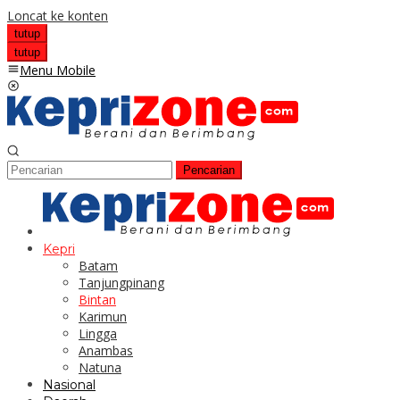
Loncat ke konten
tutup
tutup
Menu Mobile
Pencarian
Kepri
Batam
Tanjungpinang
Bintan
Karimun
Lingga
Anambas
Natuna
Nasional