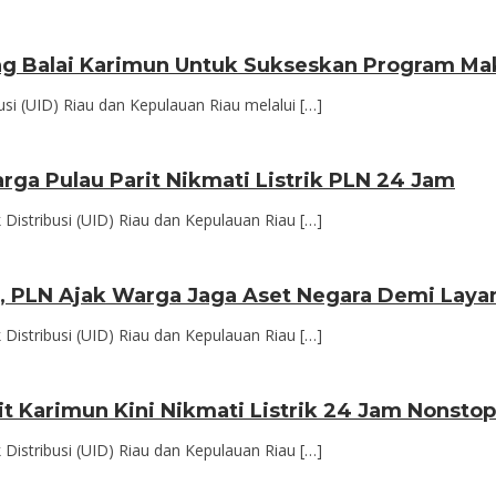
ung Balai Karimun Untuk Sukseskan Program Mak
i (UID) Riau dan Kepulauan Riau melalui […]
arga Pulau Parit Nikmati Listrik PLN 24 Jam
istribusi (UID) Riau dan Kepulauan Riau […]
un, PLN Ajak Warga Jaga Aset Negara Demi Laya
istribusi (UID) Riau dan Kepulauan Riau […]
it Karimun Kini Nikmati Listrik 24 Jam Nonstop
istribusi (UID) Riau dan Kepulauan Riau […]