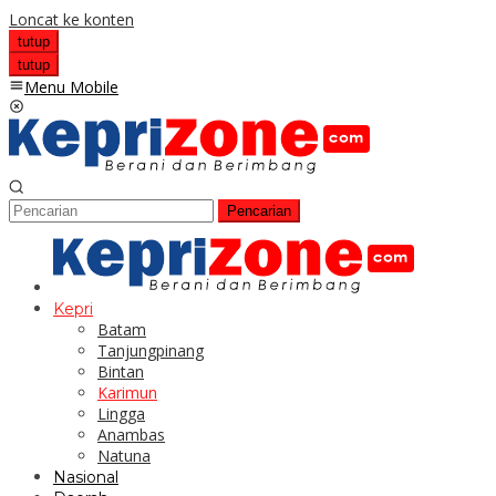
Loncat ke konten
tutup
tutup
Menu Mobile
Pencarian
Kepri
Batam
Tanjungpinang
Bintan
Karimun
Lingga
Anambas
Natuna
Nasional