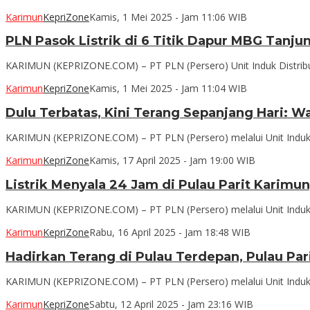
Karimun
KepriZone
Kamis, 1 Mei 2025 - Jam 11:06 WIB
PLN Pasok Listrik di 6 Titik Dapur MBG Tanj
KARIMUN (KEPRIZONE.COM) – PT PLN (Persero) Unit Induk Distribus
Karimun
KepriZone
Kamis, 1 Mei 2025 - Jam 11:04 WIB
Dulu Terbatas, Kini Terang Sepanjang Hari: W
KARIMUN (KEPRIZONE.COM) – PT PLN (Persero) melalui Unit Induk D
Karimun
KepriZone
Kamis, 17 April 2025 - Jam 19:00 WIB
Listrik Menyala 24 Jam di Pulau Parit Karim
KARIMUN (KEPRIZONE.COM) – PT PLN (Persero) melalui Unit Induk D
Karimun
KepriZone
Rabu, 16 April 2025 - Jam 18:48 WIB
Hadirkan Terang di Pulau Terdepan, Pulau Par
KARIMUN (KEPRIZONE.COM) – PT PLN (Persero) melalui Unit Induk D
Karimun
KepriZone
Sabtu, 12 April 2025 - Jam 23:16 WIB