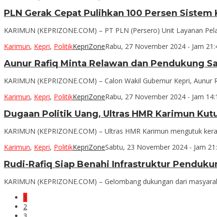
PLN Gerak Cepat Pulihkan 100 Persen Sistem K
KARIMUN (KEPRIZONE.COM) – PT PLN (Persero) Unit Layanan Pelang
Karimun
,
Kepri
,
Politik
KepriZone
Rabu, 27 November 2024 - Jam 21:
Aunur Rafiq Minta Relawan dan Pendukung Sa
KARIMUN (KEPRIZONE.COM) – Calon Wakil Gubernur Kepri, Aunur Ra
Karimun
,
Kepri
,
Politik
KepriZone
Rabu, 27 November 2024 - Jam 14:
Dugaan Politik Uang, Ultras HMR Karimun K
KARIMUN (KEPRIZONE.COM) – Ultras HMR Karimun mengutuk keras
Karimun
,
Kepri
,
Politik
KepriZone
Sabtu, 23 November 2024 - Jam 21
Rudi-Rafiq Siap Benahi Infrastruktur Penduku
KARIMUN (KEPRIZONE.COM) – Gelombang dukungan dari masyaraka
1
2
3