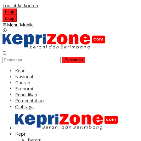
Loncat ke konten
tutup
tutup
Menu Mobile
Pencarian
Kepri
Nasional
Daerah
Ekonomi
Pendidikan
Pemerintahan
Olahraga
Kepri
Batam