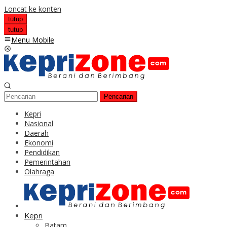
Loncat ke konten
tutup
tutup
Menu Mobile
Pencarian
Kepri
Nasional
Daerah
Ekonomi
Pendidikan
Pemerintahan
Olahraga
Kepri
Batam