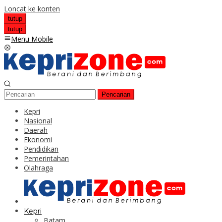
Loncat ke konten
tutup
tutup
Menu Mobile
Pencarian
Kepri
Nasional
Daerah
Ekonomi
Pendidikan
Pemerintahan
Olahraga
Kepri
Batam