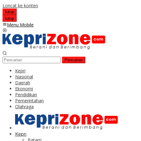
Loncat ke konten
tutup
tutup
Menu Mobile
Pencarian
Kepri
Nasional
Daerah
Ekonomi
Pendidikan
Pemerintahan
Olahraga
Kepri
Batam