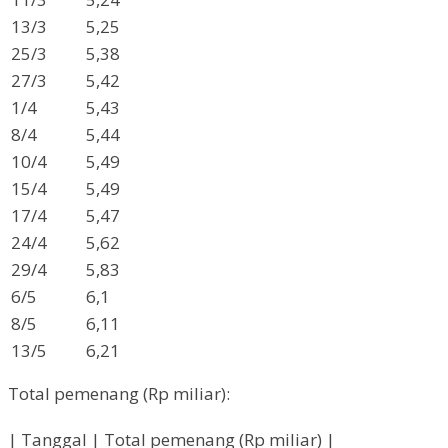
13/3
5,25
25/3
5,38
27/3
5,42
1/4
5,43
8/4
5,44
10/4
5,49
15/4
5,49
17/4
5,47
24/4
5,62
29/4
5,83
6/5
6,1
8/5
6,11
13/5
6,21
Total pemenang (Rp miliar):
| Tanggal | Total pemenang (Rp miliar) |