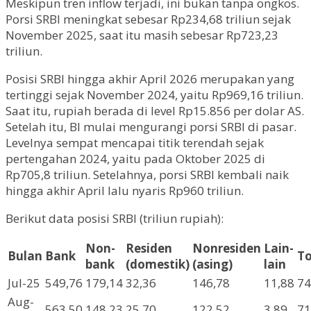
Meskipun tren inflow terjadi, ini bukan tanpa ongkos.
Porsi SRBI meningkat sebesar Rp234,68 triliun sejak
November 2025, saat itu masih sebesar Rp723,23
triliun.
Posisi SRBI hingga akhir April 2026 merupakan yang
tertinggi sejak November 2024, yaitu Rp969,16 triliun.
Saat itu, rupiah berada di level Rp15.856 per dolar AS.
Setelah itu, BI mulai mengurangi porsi SRBI di pasar.
Levelnya sempat mencapai titik terendah sejak
pertengahan 2024, yaitu pada Oktober 2025 di
Rp705,8 triliun. Setelahnya, porsi SRBI kembali naik
hingga akhir April lalu nyaris Rp960 triliun.
Berikut data posisi SRBI (triliun rupiah):
Non-
Residen
Nonresiden
Lain-
Bulan
Bank
To
bank
(domestik)
(asing)
lain
Jul-25
549,76
179,14
32,36
146,78
11,88
74
Aug-
563,50
148,23
25,70
122,52
3,89
71