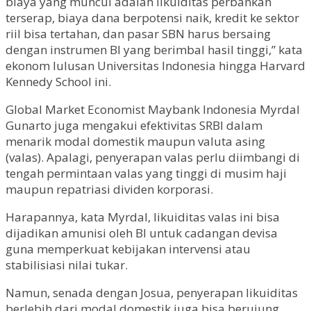
biaya yang muncul adalah likuiditas perbankan
terserap, biaya dana berpotensi naik, kredit ke sektor
riil bisa tertahan, dan pasar SBN harus bersaing
dengan instrumen BI yang berimbal hasil tinggi,” kata
ekonom lulusan Universitas Indonesia hingga Harvard
Kennedy School ini.
Global Market Economist Maybank Indonesia Myrdal
Gunarto juga mengakui efektivitas SRBI dalam
menarik modal domestik maupun valuta asing
(valas). Apalagi, penyerapan valas perlu diimbangi di
tengah permintaan valas yang tinggi di musim haji
maupun repatriasi dividen korporasi.
Harapannya, kata Myrdal, likuiditas valas ini bisa
dijadikan amunisi oleh BI untuk cadangan devisa
guna memperkuat kebijakan intervensi atau
stabilisiasi nilai tukar.
Namun, senada dengan Josua, penyerapan likuiditas
berlebih dari modal domestik juga bisa berujung