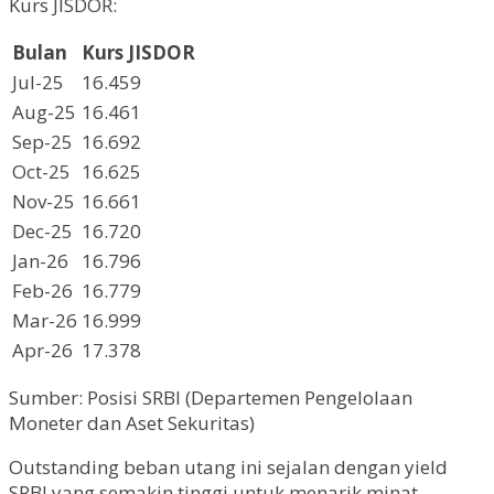
Kurs JISDOR:
Bulan
Kurs JISDOR
Jul-25
16.459
Aug-25
16.461
Sep-25
16.692
Oct-25
16.625
Nov-25
16.661
Dec-25
16.720
Jan-26
16.796
Feb-26
16.779
Mar-26
16.999
Apr-26
17.378
Sumber: Posisi SRBI (Departemen Pengelolaan
Moneter dan Aset Sekuritas)
Outstanding beban utang ini sejalan dengan yield
SRBI yang semakin tinggi untuk menarik minat