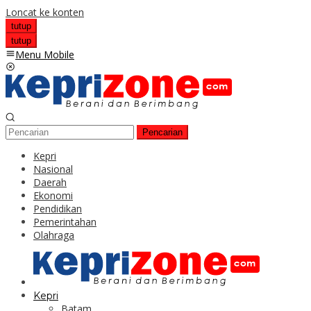
Loncat ke konten
tutup
tutup
Menu Mobile
Pencarian
Kepri
Nasional
Daerah
Ekonomi
Pendidikan
Pemerintahan
Olahraga
Kepri
Batam