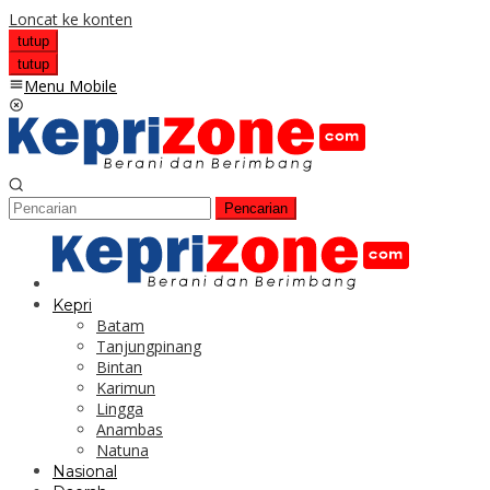
Loncat ke konten
tutup
tutup
Menu Mobile
Pencarian
Kepri
Batam
Tanjungpinang
Bintan
Karimun
Lingga
Anambas
Natuna
Nasional