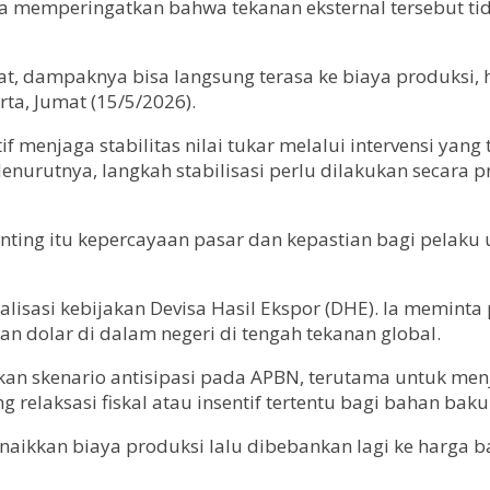
ia memperingatkan bahwa tekanan eksternal tersebut tid
epat, dampaknya bisa langsung terasa ke biaya produksi
rta, Jumat (15/5/2026).
f menjaga stabilitas nilai tukar melalui intervensi yang
enurutnya, langkah stabilisasi perlu dilakukan secara
ting itu kepercayaan pasar dan kepastian bagi pelaku u
malisasi kebijakan Devisa Hasil Ekspor (DHE). Ia memin
 dolar di dalam negeri di tengah tekanan global.
an skenario antisipasi pada APBN, terutama untuk menja
elaksasi fiskal atau insentif tertentu bagi bahan bak
kkan biaya produksi lalu dibebankan lagi ke harga bara