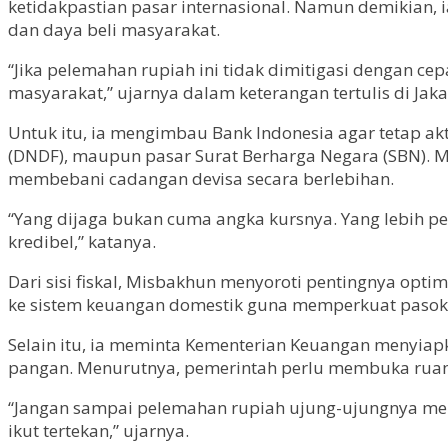
ketidakpastian pasar internasional. Namun demikian, 
dan daya beli masyarakat.
“Jika pelemahan rupiah ini tidak dimitigasi dengan c
masyarakat,” ujarnya dalam keterangan tertulis di Jaka
Untuk itu, ia mengimbau Bank Indonesia agar tetap akti
(DNDF), maupun pasar Surat Berharga Negara (SBN). M
membebani cadangan devisa secara berlebihan.
“Yang dijaga bukan cuma angka kursnya. Yang lebih pen
kredibel,” katanya.
Dari sisi fiskal, Misbakhun menyoroti pentingnya opti
ke sistem keuangan domestik guna memperkuat pasokan
Selain itu, ia meminta Kementerian Keuangan menyiapk
pangan. Menurutnya, pemerintah perlu membuka ruang r
“Jangan sampai pelemahan rupiah ujung-ujungnya menai
ikut tertekan,” ujarnya.