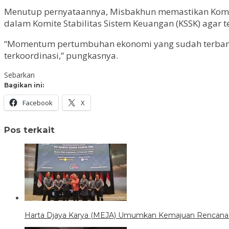
Menutup pernyataannya, Misbakhun memastikan Komis
dalam Komite Stabilitas Sistem Keuangan (KSSK) agar t
“Momentum pertumbuhan ekonomi yang sudah terbangun
terkoordinasi,” pungkasnya.
Sebarkan
Bagikan ini:
Facebook
X
Pos terkait
Harta Djaya Karya (MEJA) Umumkan Kemajuan Rencana Ak