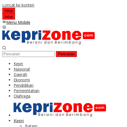
Loncat ke konten
tutup
tutup
Menu Mobile
Pencarian
Kepri
Nasional
Daerah
Ekonomi
Pendidikan
Pemerintahan
Olahraga
Kepri
Batam