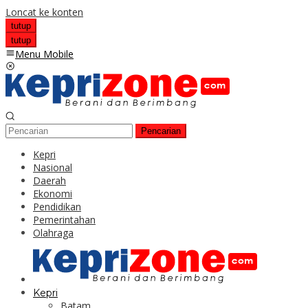
Loncat ke konten
tutup
tutup
Menu Mobile
Pencarian
Kepri
Nasional
Daerah
Ekonomi
Pendidikan
Pemerintahan
Olahraga
Kepri
Batam