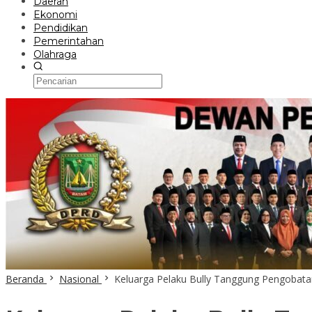
Daerah
Ekonomi
Pendidikan
Pemerintahan
Olahraga
Beranda
Nasional
Keluarga Pelaku Bully Tanggung Pengobata