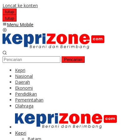
Loncat ke konten
tutup
tutup
Menu Mobile
Pencarian
Kepri
Nasional
Daerah
Ekonomi
Pendidikan
Pemerintahan
Olahraga
Kepri
Batam