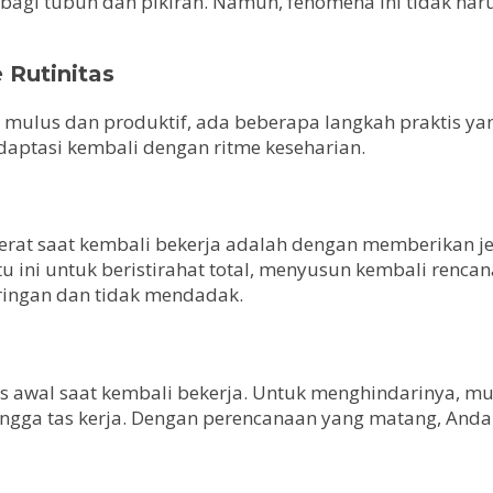
agi tubuh dan pikiran. Namun, fenomena ini tidak harus
 Rutinitas
bih mulus dan produktif, ada beberapa langkah praktis y
aptasi kembali dengan ritme keseharian.
berat saat kembali bekerja adalah dengan memberikan je
u ini untuk beristirahat total, menyusun kembali renc
 ringan dan tidak mendadak.
es awal saat kembali bekerja. Untuk menghindarinya, m
ingga tas kerja. Dengan perencanaan yang matang, Anda 