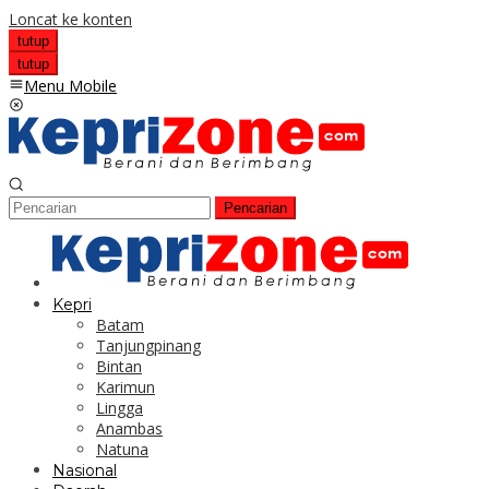
Loncat ke konten
tutup
tutup
Menu Mobile
Pencarian
Kepri
Batam
Tanjungpinang
Bintan
Karimun
Lingga
Anambas
Natuna
Nasional