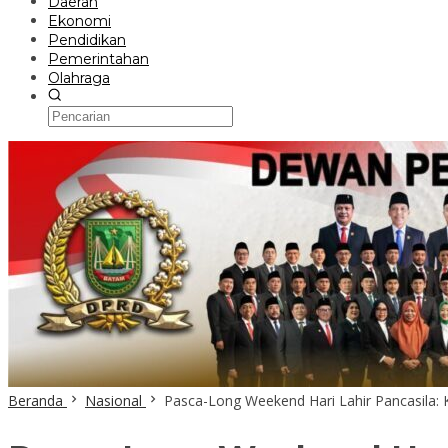
Daerah
Ekonomi
Pendidikan
Pemerintahan
Olahraga
Beranda
Nasional
Pasca-Long Weekend Hari Lahir Pancasila: 