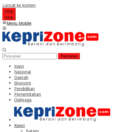
Loncat ke konten
tutup
tutup
Menu Mobile
Pencarian
Kepri
Nasional
Daerah
Ekonomi
Pendidikan
Pemerintahan
Olahraga
Kepri
Batam