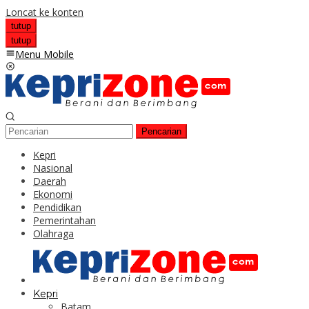
Loncat ke konten
tutup
tutup
Menu Mobile
Pencarian
Kepri
Nasional
Daerah
Ekonomi
Pendidikan
Pemerintahan
Olahraga
Kepri
Batam