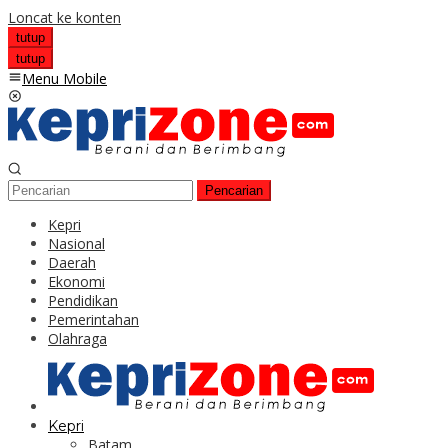
Loncat ke konten
tutup
tutup
Menu Mobile
Pencarian
Kepri
Nasional
Daerah
Ekonomi
Pendidikan
Pemerintahan
Olahraga
Kepri
Batam