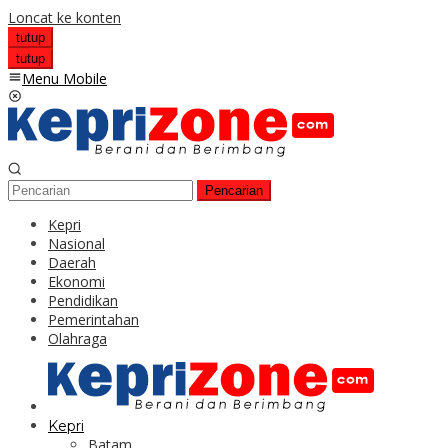
Loncat ke konten
tutup
tutup
Menu Mobile
Pencarian
Kepri
Nasional
Daerah
Ekonomi
Pendidikan
Pemerintahan
Olahraga
Kepri
Batam