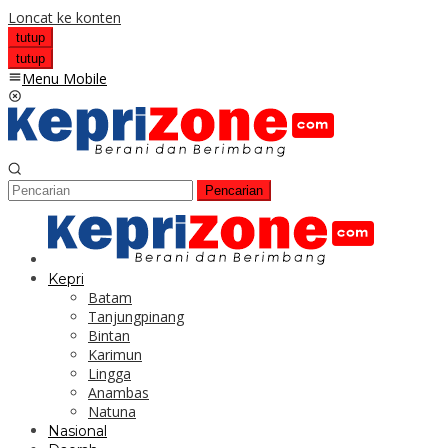
Loncat ke konten
tutup
tutup
Menu Mobile
Pencarian
Kepri
Batam
Tanjungpinang
Bintan
Karimun
Lingga
Anambas
Natuna
Nasional