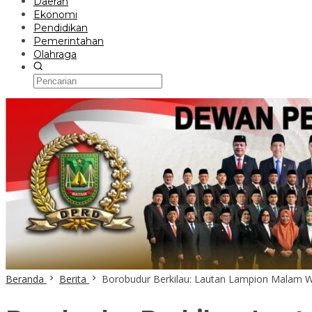
Daerah
Ekonomi
Pendidikan
Pemerintahan
Olahraga
Beranda
Berita
Borobudur Berkilau: Lautan Lampion Malam 