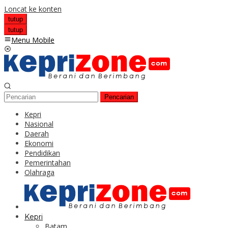
Loncat ke konten
tutup
tutup
Menu Mobile
Pencarian
Kepri
Nasional
Daerah
Ekonomi
Pendidikan
Pemerintahan
Olahraga
Kepri
Batam