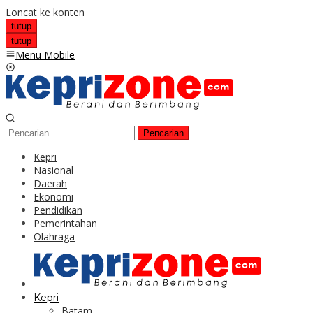
Loncat ke konten
tutup
tutup
Menu Mobile
Pencarian
Kepri
Nasional
Daerah
Ekonomi
Pendidikan
Pemerintahan
Olahraga
Kepri
Batam