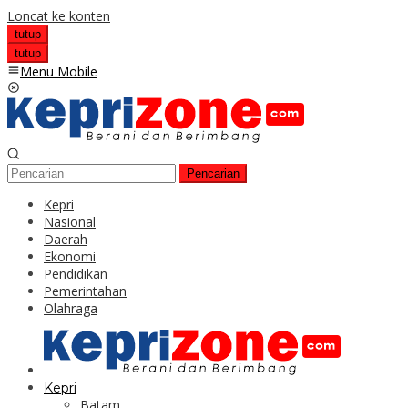
Loncat ke konten
tutup
tutup
Menu Mobile
Pencarian
Kepri
Nasional
Daerah
Ekonomi
Pendidikan
Pemerintahan
Olahraga
Kepri
Batam