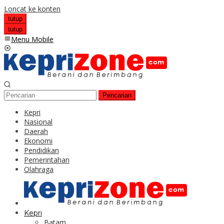
Loncat ke konten
tutup
tutup
Menu Mobile
Pencarian
Kepri
Nasional
Daerah
Ekonomi
Pendidikan
Pemerintahan
Olahraga
Kepri
Batam