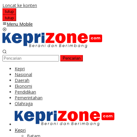
Loncat ke konten
tutup
tutup
Menu Mobile
Pencarian
Kepri
Nasional
Daerah
Ekonomi
Pendidikan
Pemerintahan
Olahraga
Kepri
Batam