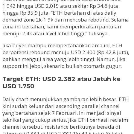
1.942 hingga USD 2.015 atau sekitar Rp 34,6 juta
hingga Rp 35,9 juta. “ETH bertahan di atas daily
demand zone 2k-1.9k dan mencoba rebound. Selama
zona ini bertahan, kami memperkirakan pantulan
menuju 2.4k atau level lebih tinggi,” tulisnya.
Jika buyer mampu mempertahankan area ini, ETH
berpotensi rebound menuju USD 2.400 (Rp 42,8 juta),
bahkan menguji area yang lebih tinggi. Namun, jika
support ini jebol, skenario bullish otomatis gugur.
Target ETH: USD 2.382 atau Jatuh ke
USD 1.750
Daily chart menunjukkan gambaran lebih besar. ETH
kini sudah keluar dari ascending parallel channel
yang bertahan sejak 7 Februari. Ini menjadi sinyal
teknikal yang cukup serius. Jika ETH berhasil reclaim
channel tersebut, resistance berikutnya berada di
Fibonacci 0.382 di USD 2.382 (Rp 42,5 juta). Setelah