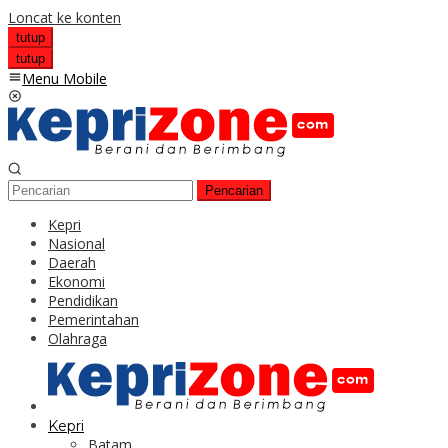
Loncat ke konten
tutup
tutup
Menu Mobile
Pencarian
Kepri
Nasional
Daerah
Ekonomi
Pendidikan
Pemerintahan
Olahraga
Kepri
Batam