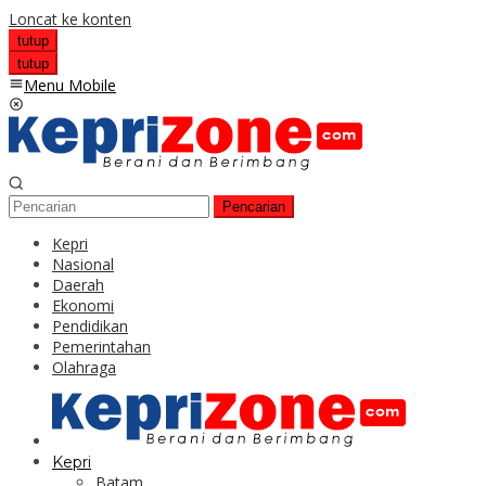
Loncat ke konten
tutup
tutup
Menu Mobile
Pencarian
Kepri
Nasional
Daerah
Ekonomi
Pendidikan
Pemerintahan
Olahraga
Kepri
Batam