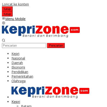
Loncat ke konten
tutup
tutup
Menu Mobile
Pencarian
Kepri
Nasional
Daerah
Ekonomi
Pendidikan
Pemerintahan
Olahraga
Kepri
Batam