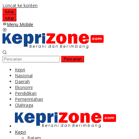
Loncat ke konten
tutup
tutup
Menu Mobile
Pencarian
Kepri
Nasional
Daerah
Ekonomi
Pendidikan
Pemerintahan
Olahraga
Kepri
Batam