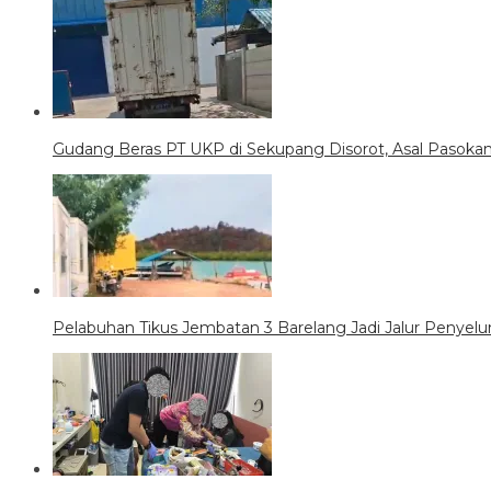
Gudang Beras PT UKP di Sekupang Disorot, Asal Pasoka
Pelabuhan Tikus Jembatan 3 Barelang Jadi Jalur Penyel