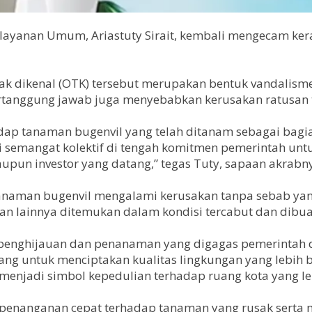
layanan Umum, Ariastuty Sirait, kembali mengecam ker
g tak dikenal (OTK) tersebut merupakan bentuk vandal
ertanggung jawab juga menyebabkan kerusakan ratusan t
adap tanaman bugenvil yang telah ditanam sebagai bag
erai semangat kolektif di tengah komitmen pemerintah u
aupun investor yang datang,” tegas Tuty, sapaan akrabn
anaman bugenvil mengalami kerusakan tanpa sebab yang 
n lainnya ditemukan dalam kondisi tercabut dan dibuang
 penghijauan dan penanaman yang digagas pemerintah 
ng untuk menciptakan kualitas lingkungan yang lebih ba
menjadi simbol kepedulian terhadap ruang kota yang leb
enanganan cepat terhadap tanaman yang rusak serta 