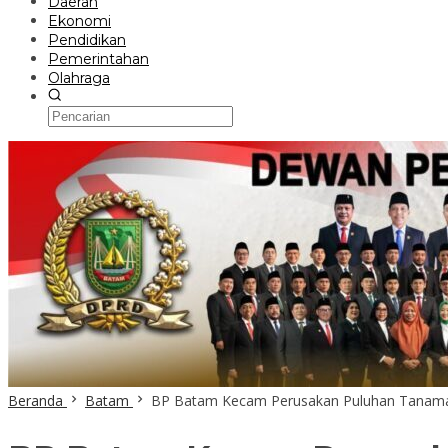
Daerah
Ekonomi
Pendidikan
Pemerintahan
Olahraga
Beranda
Batam
BP Batam Kecam Perusakan Puluhan Tanaman B