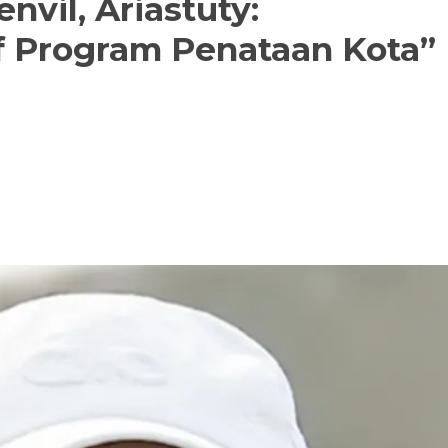
il, Ariastuty:
if Program Penataan Kota”