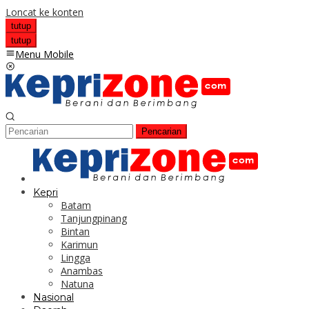
Loncat ke konten
tutup
tutup
Menu Mobile
Pencarian
Kepri
Batam
Tanjungpinang
Bintan
Karimun
Lingga
Anambas
Natuna
Nasional