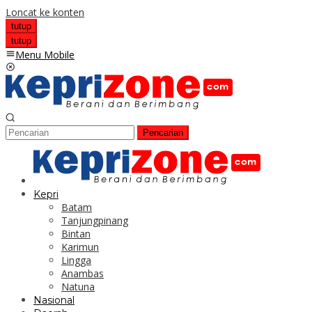
Loncat ke konten
tutup
tutup
Menu Mobile
Pencarian
Kepri
Batam
Tanjungpinang
Bintan
Karimun
Lingga
Anambas
Natuna
Nasional