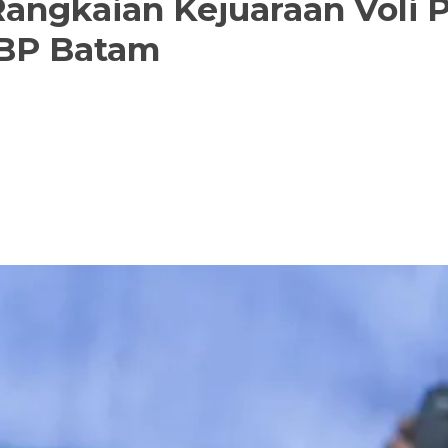
gkaian Kejuaraan Voli Pi
 BP Batam