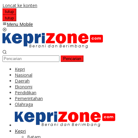
Loncat ke konten
tutup
tutup
Menu Mobile
Pencarian
Kepri
Nasional
Daerah
Ekonomi
Pendidikan
Pemerintahan
Olahraga
Kepri
Batam