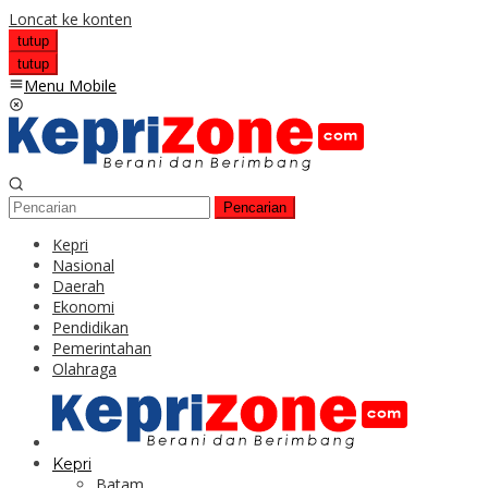
Loncat ke konten
tutup
tutup
Menu Mobile
Pencarian
Kepri
Nasional
Daerah
Ekonomi
Pendidikan
Pemerintahan
Olahraga
Kepri
Batam