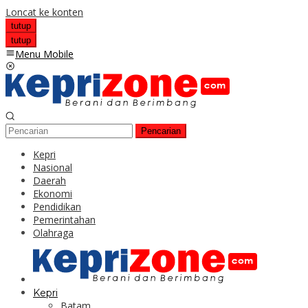
Loncat ke konten
tutup
tutup
Menu Mobile
Pencarian
Kepri
Nasional
Daerah
Ekonomi
Pendidikan
Pemerintahan
Olahraga
Kepri
Batam