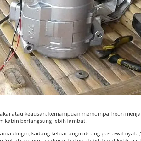
pakai atau keausan, kemampuan memompa freon menjadi 
m kabin berlangsung lebih lambat.
ma dingin, kadang keluar angin doang pas awal nyala,” 
 Sebab, sistem pendingin bekerja lebih berat ketika sir