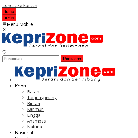
Loncat ke konten
tutup
tutup
Menu Mobile
Pencarian
Kepri
Batam
Tanjungpinang
Bintan
Karimun
Lingga
Anambas
Natuna
Nasional