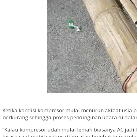
Ketika kondisi kompresor mulai menurun akibat usia 
berkurang sehingga proses pendinginan udara di dala
“Kalau kompresor udah mulai lemah biasanya AC jadi la
terasa saat mobil sedang diam atau terjebak kemacetan.