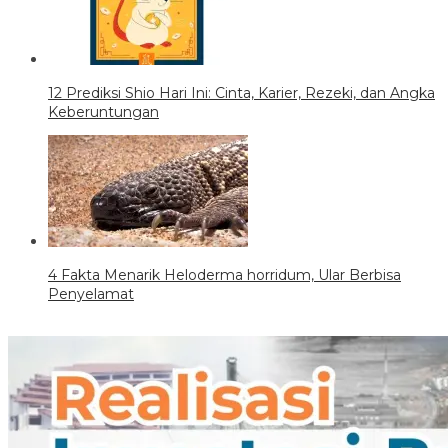
12 Prediksi Shio Hari Ini: Cinta, Karier, Rezeki, dan Angka
Keberuntungan
4 Fakta Menarik Heloderma horridum, Ular Berbisa
Penyelamat