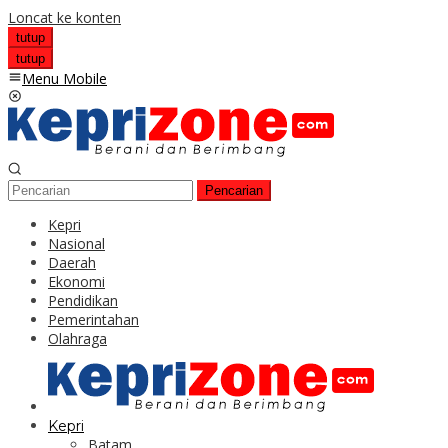
Loncat ke konten
tutup
tutup
Menu Mobile
Pencarian
Kepri
Nasional
Daerah
Ekonomi
Pendidikan
Pemerintahan
Olahraga
Kepri
Batam