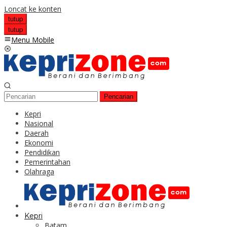
Loncat ke konten
tutup
tutup
Menu Mobile
Pencarian
Kepri
Nasional
Daerah
Ekonomi
Pendidikan
Pemerintahan
Olahraga
Kepri
Batam