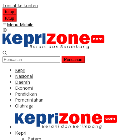
Loncat ke konten
tutup
tutup
Menu Mobile
Pencarian
Kepri
Nasional
Daerah
Ekonomi
Pendidikan
Pemerintahan
Olahraga
Kepri
Batam