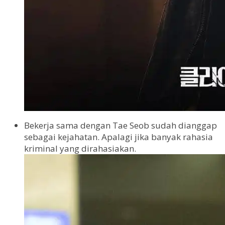
Bekerja sama dengan Tae Seob sudah dianggap
sebagai kejahatan. Apalagi jika banyak rahasia
kriminal yang dirahasiakan.