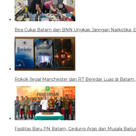
Bea Cukai Batam dan BNN Ungkap Jaringan Narkotika,
Rokok Ilegal Manchester dan R7 Beredar Luas di Batam,
Fasilitas Baru PN Batam, Gedung Arsip dan Musala Baitus