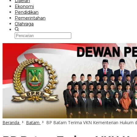
Daerah
Ekonomi
Pendidikan
Pemerintahan
Olahraga
Beranda
Batam
BP Batam Terima VKN Kementerian Hukum 