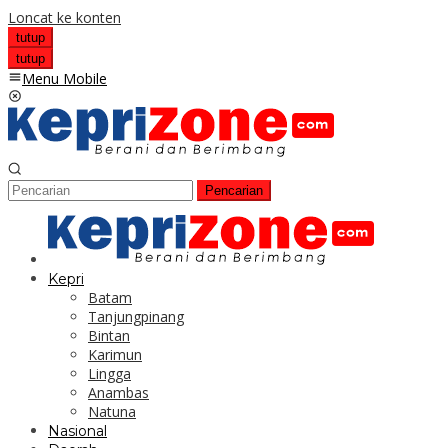
Loncat ke konten
tutup
tutup
Menu Mobile
Pencarian
Kepri
Batam
Tanjungpinang
Bintan
Karimun
Lingga
Anambas
Natuna
Nasional