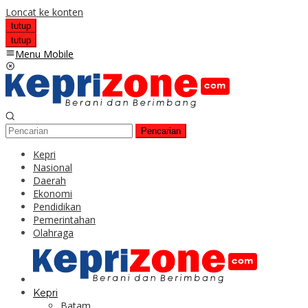
Loncat ke konten
tutup
tutup
Menu Mobile
Pencarian
Kepri
Nasional
Daerah
Ekonomi
Pendidikan
Pemerintahan
Olahraga
Kepri
Batam