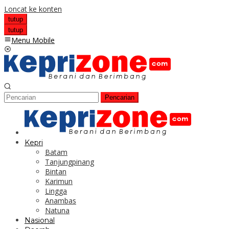
Loncat ke konten
tutup
tutup
Menu Mobile
Pencarian
Kepri
Batam
Tanjungpinang
Bintan
Karimun
Lingga
Anambas
Natuna
Nasional