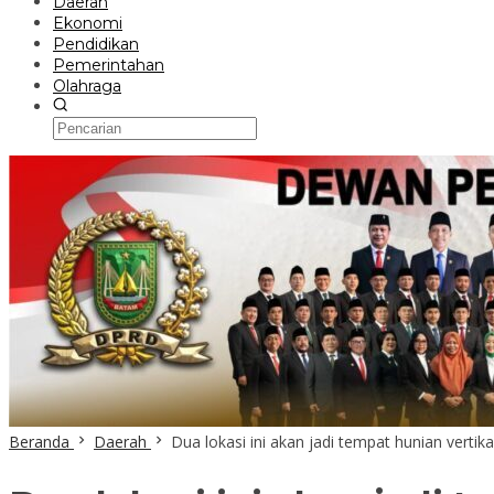
Daerah
Ekonomi
Pendidikan
Pemerintahan
Olahraga
Beranda
Daerah
Dua lokasi ini akan jadi tempat hunian vertikal