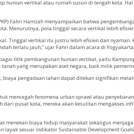
hunian vertikal atau rumah susun di tengah kota. Hal 
KP) Fahri Hamzah menyampaikan bahwa pengembangan h
ta. Menurutnya, pola tinggal secara vertikal lebih efisi
kal. Tinggal vertikal itu justru lebih efisien dan nyaman
ah terlalu jauh,” ujar Fahri dalam acara di Yogyakarta,
ebagai titik pembangunan hunian vertikal, yaitu Kampu
us tanah yang merupakan aset negara, baik milik pemer
, biaya pengadaan lahan dapat ditekan signifikan mela
tuk mencegah fenomena urban sprawl atau penyebaran ko
dari pusat kota, mereka akan kesulitan mengakses infra
dapat menekan biaya hidup masyarakat sekaligus menjaga
layak sesuai indikator Sustainable Development Goals 