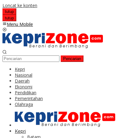
Loncat ke konten
tutup
tutup
Menu Mobile
Pencarian
Kepri
Nasional
Daerah
Ekonomi
Pendidikan
Pemerintahan
Olahraga
Kepri
Batam