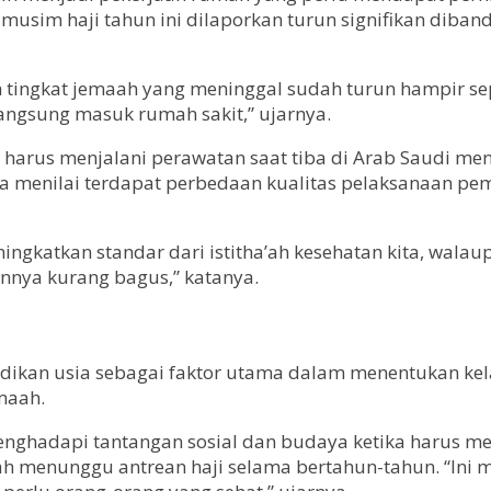
usim haji tahun ini dilaporkan turun signifikan diban
ah tingkat jemaah yang meninggal sudah turun hampir 
langsung masuk rumah sakit,” ujarnya.
arus menjalani perawatan saat tiba di Arab Saudi men
a menilai terdapat perbedaan kualitas pelaksanaan pem
ningkatkan standar dari istitha’ah kesehatan kita, wal
nnya kurang bagus,” katanya.
ikan usia sebagai faktor utama dalam menentukan kela
maah.
enghadapi tantangan sosial dan budaya ketika harus 
lah menunggu antrean haji selama bertahun-tahun. “Ini