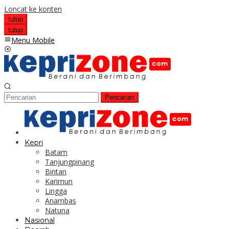
Loncat ke konten
tutup
tutup
Menu Mobile
Pencarian
Kepri
Batam
Tanjungpinang
Bintan
Karimun
Lingga
Anambas
Natuna
Nasional