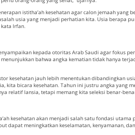
perlu orang-orang yang sehat,” ujarnya.
enerapan istitha’ah kesehatan agar calon jemaah yang 
salah usia yang menjadi perhatian kita. Usia berapa pu
kata Irfan.
yampaikan kepada otoritas Arab Saudi agar fokus peni
ru menunjukkan bahwa angka kematian tidak hanya terjad
tor kesehatan jauh lebih menentukan dibandingkan usia
a, kita bicara kesehatan. Tahun ini justru angka yang m
a relatif lansia, tetapi memang kita seleksi benar-ben
itha’ah kesehatan akan menjadi salah satu fondasi utam
but dapat meningkatkan keselamatan, kenyamanan, dan k