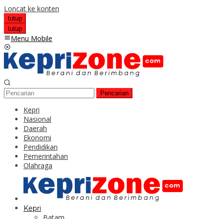
Loncat ke konten
tutup
tutup
Menu Mobile
Pencarian
Kepri
Nasional
Daerah
Ekonomi
Pendidikan
Pemerintahan
Olahraga
Kepri
Batam