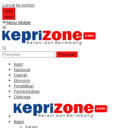
Loncat ke konten
tutup
tutup
Menu Mobile
Pencarian
Kepri
Nasional
Daerah
Ekonomi
Pendidikan
Pemerintahan
Olahraga
Kepri
Batam