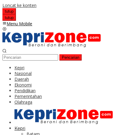
Loncat ke konten
tutup
tutup
Menu Mobile
Pencarian
Kepri
Nasional
Daerah
Ekonomi
Pendidikan
Pemerintahan
Olahraga
Kepri
Batam