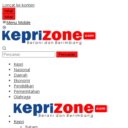
Loncat ke konten
tutup
tutup
Menu Mobile
Pencarian
Kepri
Nasional
Daerah
Ekonomi
Pendidikan
Pemerintahan
Olahraga
Kepri
Batam