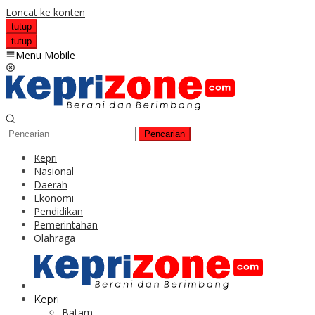
Loncat ke konten
tutup
tutup
Menu Mobile
Pencarian
Kepri
Nasional
Daerah
Ekonomi
Pendidikan
Pemerintahan
Olahraga
Kepri
Batam