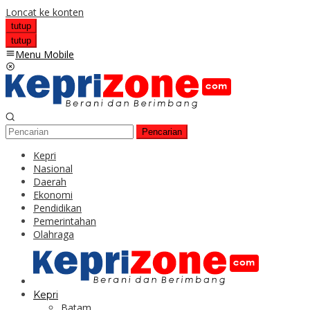
Loncat ke konten
tutup
tutup
Menu Mobile
Pencarian
Kepri
Nasional
Daerah
Ekonomi
Pendidikan
Pemerintahan
Olahraga
Kepri
Batam