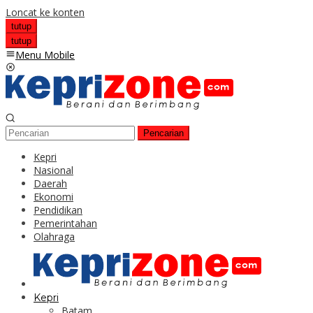
Loncat ke konten
tutup
tutup
Menu Mobile
Pencarian
Kepri
Nasional
Daerah
Ekonomi
Pendidikan
Pemerintahan
Olahraga
Kepri
Batam